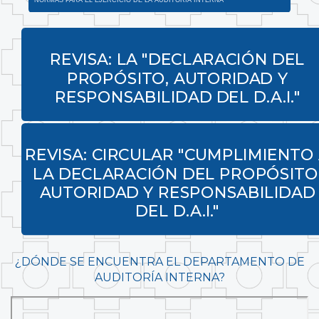
INSTRUCTIVO PARA LA REALIZACIÓN DE EXÁMENES ESPECÍFICOS DE
SEGUIMIENTO AL CUMPLIMIENTO DE LAS RECOMENDACIONES
REVISA: LA "DECLARACIÓN DEL
PROPÓSITO, AUTORIDAD Y
RESPONSABILIDAD DEL D.A.I."
REGLAMENTO PARA LA ELABORACIÓN DE INFORMES DE AUDITORÍA CON
INDICIOS DE RESPONSABILIDAD
REVISA: CIRCULAR "CUMPLIMIENTO
LA DECLARACIÓN DEL PROPÓSITO
AUTORIDAD Y RESPONSABILIDAD
DEL D.A.I."
¿DÓNDE SE ENCUENTRA EL DEPARTAMENTO DE
AUDITORÍA INTERNA?