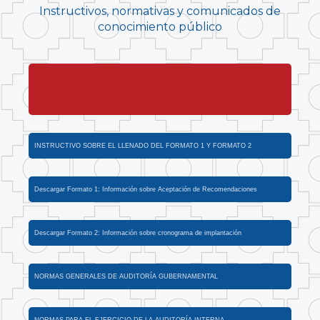
Instructivos, normativas y comunicados de
conocimiento público
INSTRUCTIVO N° 011/2023 EL DPTO. DE AUDITORÍA INTERNA, A PARTIR
DE LA FECHA, ÚNICAMENTE RECEPCIONARÁ CORRESPONDENCIA CON
LA PRESENTACIÓN FÍSICA DE LA HOJA DE RUTA GENERADA POR EL
SISTEMA AYNI BPM
INSTRUCTIVO SOBRE EL LLENADO DEL FORMATO 1 Y FORMATO 2
Descargar Formato 1: Información sobre Aceptación de Recomendaciones
Descargar Formato 2: Información sobre cronograma de implantación
NORMAS GENERALES DE AUDITORÍA GUBERNAMENTAL
NORMAS PARA EL EJERCICIO DE LA AUDITORÍA INTERNA