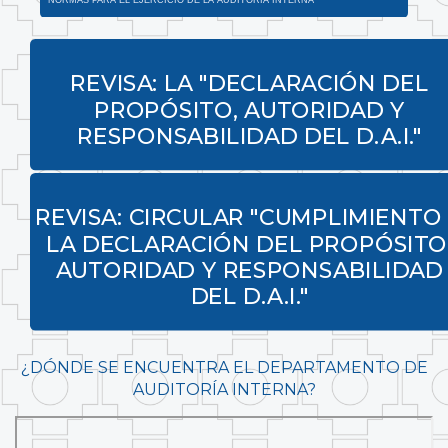
INSTRUCTIVO PARA LA REALIZACIÓN DE EXÁMENES ESPECÍFICOS DE
SEGUIMIENTO AL CUMPLIMIENTO DE LAS RECOMENDACIONES
REVISA: LA "DECLARACIÓN DEL
PROPÓSITO, AUTORIDAD Y
RESPONSABILIDAD DEL D.A.I."
REGLAMENTO PARA LA ELABORACIÓN DE INFORMES DE AUDITORÍA CON
INDICIOS DE RESPONSABILIDAD
REVISA: CIRCULAR "CUMPLIMIENTO
LA DECLARACIÓN DEL PROPÓSITO
AUTORIDAD Y RESPONSABILIDAD
DEL D.A.I."
¿DÓNDE SE ENCUENTRA EL DEPARTAMENTO DE
AUDITORÍA INTERNA?